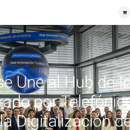
se Une al Hub de 
erado por Telefóni
la Digitalización d