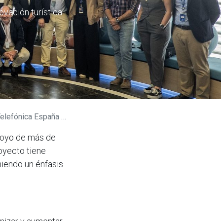
vación turística
a Digitalización del Turismo
apoyo de más de
oyecto tiene
niendo un énfasis