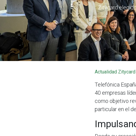
Zitycard elegid
Actualidad Zitycard
Telefónica España
40 empresas líder
como objetivo rev
particular en el d
Impulsand