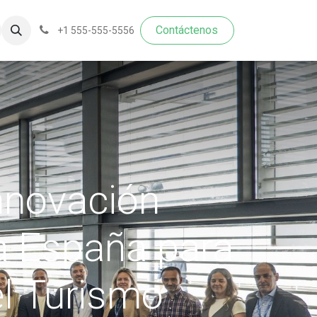
Contáctenos​​​​
+1 555-555-5556
Innovación
ca España para
el Turismo