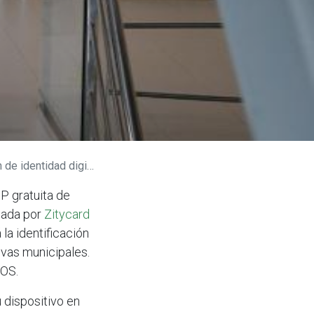
d digital para Avilés.
P gratuita de
llada por
Zitycard
 la identificación
ivas municipales.
IOS.
 dispositivo en