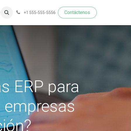
Contáctenos​​​​
+1 555-555-5556
as ERP para
n empresas
ción?