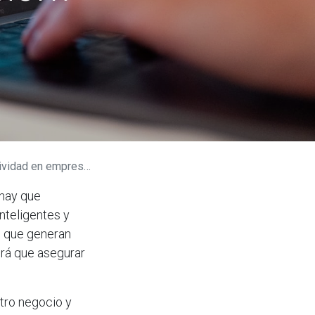
cadas a la fabricación?
 hay que
nteligentes y
s que generan
brá que asegurar
stro negocio y